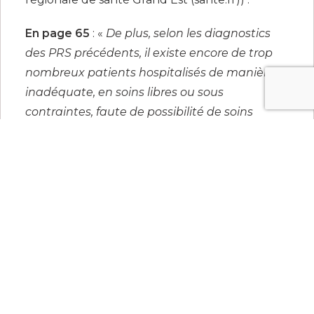
En page 65
: «
De plus, selon les diagnostics
des PRS précédents, il existe encore de trop
nombreux patients hospitalisés de manière
inadéquate, en soins libres ou sous
contraintes, faute de possibilité de soins
ambulatoires de proximité accessibles, de
décloisonnement des pratiques, de
coordination et de fluidité des parcours, de
dispositifs d’urgence adaptés.
»
En page 66
: «
Améliorer les parcours de soins
des personnes malades en optimisant la
lisibilité de ces parcours, leur organisation et
leur coordination, ainsi qu’en individualisant
et variant leurs approches thérapeutiques,